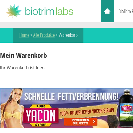
BioTrim
Home
>
Alle Produkte
>
Warenkorb
Mein Warenkorb
Ihr Warenkorb ist leer.